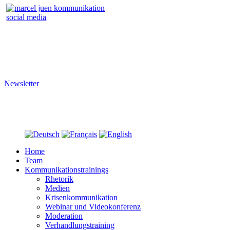
Wir trainieren Ihre Social-Media Fähigkeiten.
Wir produzieren Ihr Firmenvideo.
Newsletter
Bleiben Sie informiert über Auftrittskompetenz, Social Media und
Videoproduktion.
Close
Menu
Home
Team
Kommunikationstrainings
Rhetorik
Medien
Krisenkommunikation
Webinar und Videokonferenz
Moderation
Verhandlungstraining