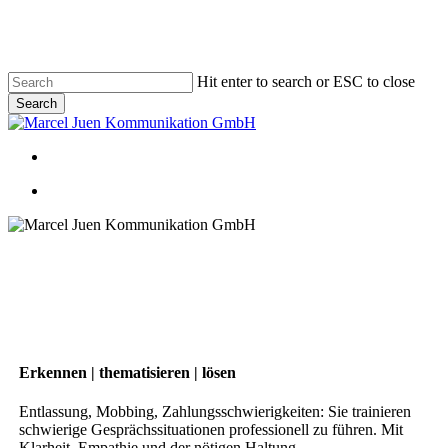
Skip
to
main
content
Hit enter to search or ESC to close
Search
Close
Search
Menu
Menu
Erkennen | thematisieren | lösen
Entlassung, Mobbing, Zahlungsschwierigkeiten: Sie trainieren
schwierige Gesprächssituationen professionell zu führen. Mit
Klarheit, Empathie und der nötigen Haltung.